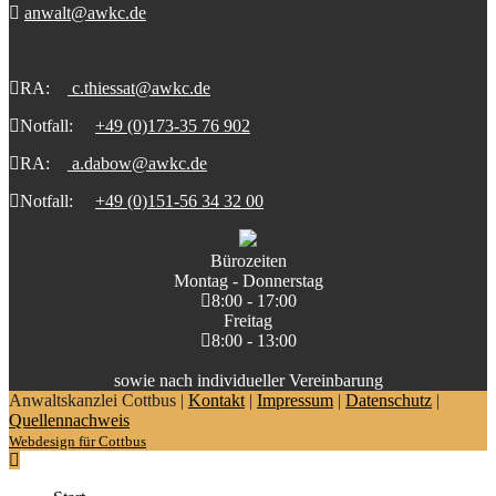
anwalt@awkc.de
RA:
c.thiessat@awkc.de
Notfall:
+49 (0)173-35 76 902
RA:
a.dabow@awkc.de
Notfall:
+49 (0)151-56 34 32 00
Bürozeiten
Montag - Donnerstag
8:00 - 17:00
Freitag
8:00 - 13:00
sowie nach individueller Vereinbarung
Anwaltskanzlei Cottbus |
Kontakt
|
Impressum
|
Datenschutz
|
Quellennachweis
Webdesign für Cottbus