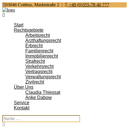
03046 Cottbus, Marktstraße 2
|
+49 (0)355-78 40 777
Start
Rechtsgebiete
Arbeitsrecht
Arzt­haftungs­recht
Erb­recht
Familien­recht
Immo­bilien­recht
Straf­recht
Verkehrs­recht
Vertrags­recht
Ver­waltungs­recht
Zivil­recht
Über Uns
Claudia Thiessat
Anke Dabow
Service
Kontakt
Suche
nach: