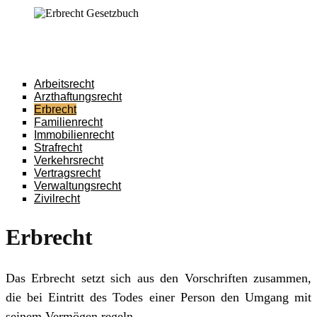
Arbeitsrecht
Arzt­haftungs­recht
Erb­recht
Familien­recht
Immo­bilien­recht
Straf­recht
Verkehrs­recht
Vertrags­recht
Ver­waltungs­recht
Zivil­recht
Erbrecht
Das Erb­recht setzt sich aus den Vor­schrif­ten zu­sam­men,
die bei Ein­tritt des To­des einer Per­son den Um­gang mit
sei­nem Ver­mö­gen re­geln.