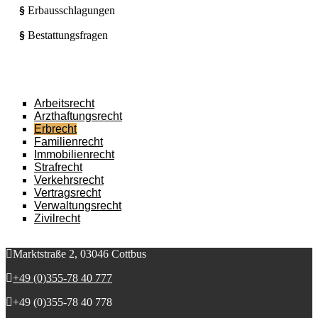
Erbausschlagungen
§
Bestattungsfragen
§
Arbeitsrecht
Arzt­haftungs­recht
Erb­recht
Familien­recht
Immo­bilien­recht
Straf­recht
Verkehrs­recht
Vertrags­recht
Ver­waltungs­recht
Zivil­recht
Marktstraße 2, 03046 Cottbus
+49 (0)355-78 40 777
+49 (0)355-78 40 778