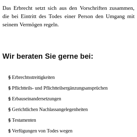
Das Erb­recht setzt sich aus den Vor­schrif­ten zu­sam­men,
die bei Ein­tritt des To­des einer Per­son den Um­gang mit
sei­nem Ver­mö­gen re­geln.
Wir beraten Sie gerne bei:
Erbrechtsstreitigkeiten
§
Pflichtteils- und Pflichtteilsergänzungsansprüchen
§
Erbauseinandersetzungen
§
Gerichtlichen Nachlassangelegenheiten
§
Testamenten
§
Verfügungen von Todes wegen
§